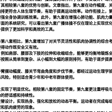
了其相较第八套的优势与创新。文章指出，第九套在动作幅度、
编排更符合人体生理节奏，有助于提高运动效率。动作衔接上，
增强全身协调训练效果。此外，第九套在增强心肺功能、肌肉力
方面的系统研究，可以看出第九套广播体操不仅在理论上实现优
身提供了更加科学和高效的工具。
与第八套相比，第九套增加了对关节灵活性和肌肉协调性的综合
使得动作既安全又有效。
，例如肩部、腰部及下肢的拉伸和收缩组合，能够更均衡地锻炼
序按照从简单到复杂、从小幅到大幅的原则排列，有助于逐步提
手臂摆动幅度、膝关节弯曲角度和步伐节奏，都经过运动生理学
伤风险，特别适合青少年和中老年群体使用。
上实现了明显优化。相较第八套的固定节奏，第九套更注重呼吸
动的舒适感和持续性。
交替设计，实现热身、强化和放松的动态平衡。运动者在完成每
促和肌肉疲劳的现象。