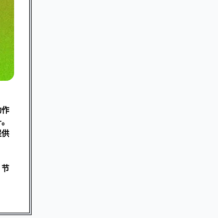
动作
升。
提供
、节