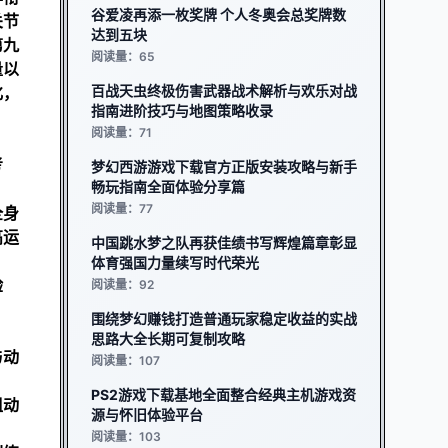
谷爱凌再添一枚奖牌 个人冬奥会总奖牌数
关节
达到五块
第九
阅读量：65
量以
百战天虫终极伤害武器战术解析与欢乐对战
化，
指南进阶技巧与地图策略收录
阅读量：71
考
梦幻西游游戏下载官方正版安装攻略与新手
畅玩指南全面体验分享篇
阅读量：77
全身
高运
中国跳水梦之队再获佳绩书写辉煌篇章彰显
体育强国力量续写时代荣光
验
阅读量：92
围绕梦幻赚钱打造普通玩家稳定收益的实战
思路大全长期可复制攻略
与动
阅读量：107
PS2游戏下载基地全面整合经典主机游戏资
组动
源与怀旧体验平台
阅读量：103