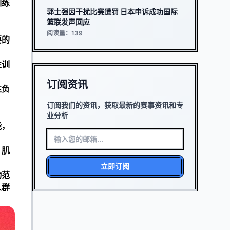
训练
郭士强因干扰比赛遭罚 日本申诉成功国际
篮联发声回应
阅读量：139
要的
性训
订阅资讯
性负
订阅我们的资讯，获取最新的赛事资讯和专
业分析
能，
。肌
立即订阅
动范
人群