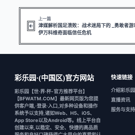
上一篇
津媒解析国足溃败：战术迷局下的 _勇敢者游
伊万科维奇面临信任危机
彩乐园·(中国区)官方网站
快速链接
介绍
彩乐园
彩乐园【世·界·杯-官方推荐平台】
【BFWATM.COM】最新网页版为您提
直播资讯
供客户端,·登录·入口,对多种设备和操作
服务与支持
系统予以支持,诸如Web、H5、iOS、
App Store以及Android等。线上平台自
创建以来,以稳定、安全、快捷的高品质
服务和良好口碑获得广大用户的喜爱和认