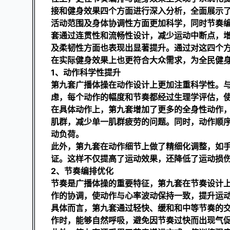
接和健身效果四个方面进行深入分析，全面展示
活动范围及身体协调性方面更加科学，同时节奏
套通过连贯性和流畅性设计，减少运动中断点，
及柔韧性方面也表现出显著提升。通过对这四个
在实际健身效果上也更符合大众需求，为全民健
1、动作科学性提升
第九套广播体操在动作设计上更加注重科学性。
虑，每个动作的幅度和节奏都经过生理学评估，
在具体动作上，第九套增加了更多的全身性动作
肌群，减少单一肌群疲劳的问题。同时，动作顺
动负荷。
此外，第九套在动作细节上做了精细化调整，如
证。这样不仅提高了运动效果，还降低了运动损
2、节奏编排优化
节奏是广播体操的重要特征，第九套在节奏设计
作的协调，使动作与心率波动保持一致，提升运
具体而言，第九套通过轻快、缓和和中等节奏的
作时，能够自然呼吸，避免因节奏过快而出现气